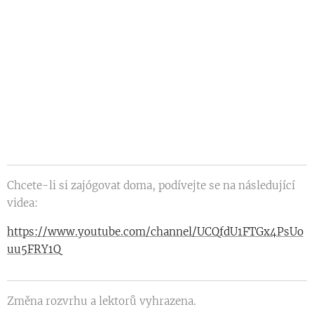
Chcete-li si zajógovat doma, podívejte se na následující
videa:
https://www.youtube.com/channel/UCQfdU1FTGx4PsUo
uu5FRY1Q
Změna rozvrhu a lektorů vyhrazena.